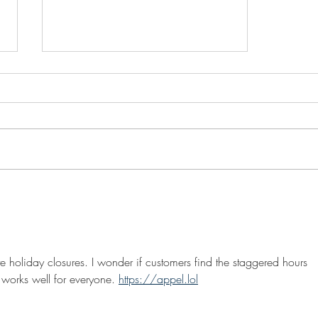
営業時間変更のお知らせ
​​営業時間変更のお知らせ 【 R5.
7/18(tue) ▶ 8/31(thu) 】 営業時
間 6：00 ～ 15：00 弊社では
上記の期間 サマータイムの導入
により、営業時間を変更致しま
す。お客様・お取引先様の皆様に
は大変ご迷惑をお掛けいたします
が、今後とも何卒宜しくお...
e holiday closures. I wonder if customers find the staggered hours 
t works well for everyone. 
https://appel.lol