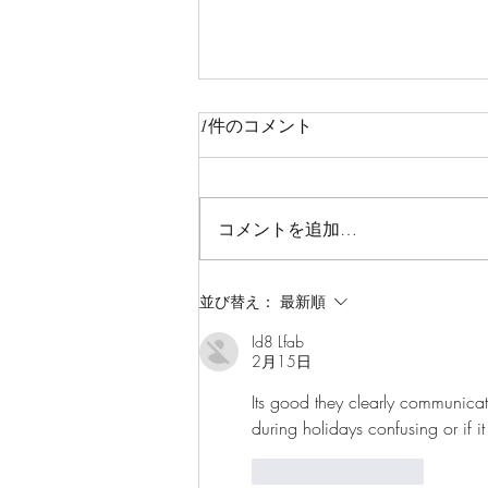
​夏季休業（お盆休み）のお知
1件のコメント
らせ
【 R5. 8/14 (mon) ▶ 8/16 (wed)
】休業 8/17 (thu) ～ 営業再開い
コメントを追加…
たします。 ​​弊社では今年度も上
記の期間、お盆休みとして夏季休
業致します。お客様・お取引先の
並び替え：
最新順
皆様には大変ご迷惑をお掛けいた
Id8 Lfab
しますが、今後とも何卒宜しくお
2月15日
願い申し上げます。
Its good they clearly communicat
during holidays confusing or if i
いいね！
返信