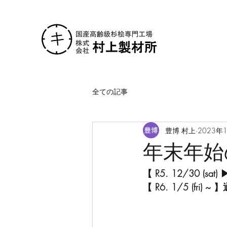
全ての記事
豊博 村上
2023年
年末年始
【 R5. 12/30 (sat) 
【
​ R6. 1/5 (fri)
弊社では上記の期間　