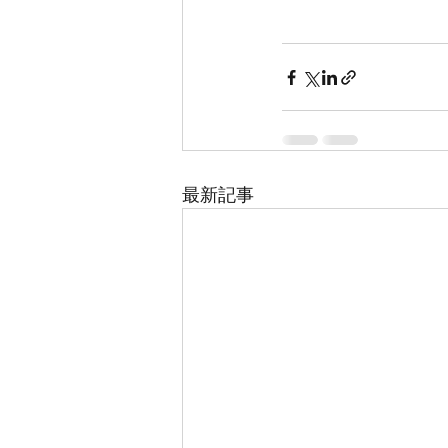
納め、12/29(f
変ご迷惑をお掛けい
最新記事